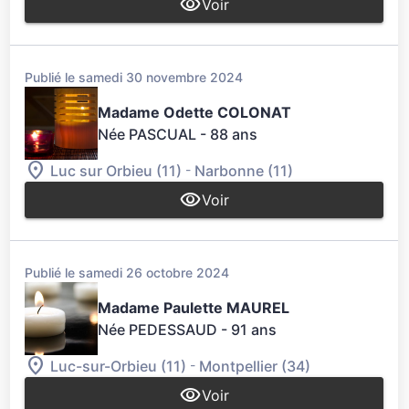
Voir
Publié le samedi 30 novembre 2024
Madame Odette COLONAT
Née PASCUAL
- 88 ans
-
Luc sur Orbieu (11)
Narbonne (11)
Voir
Publié le samedi 26 octobre 2024
Madame Paulette MAUREL
Née PEDESSAUD
- 91 ans
-
Luc-sur-Orbieu (11)
Montpellier (34)
Voir