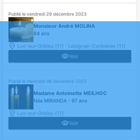
Publié le vendredi 29 décembre 2023
Monsieur André MOLINA
84 ans
-
Luc-sur-Orbieu (11)
Lézignan-Corbières (11)
Voir
Publié le mercredi 06 décembre 2023
Madame Antoinette MEILHOC
Née MIRANDA
- 97 ans
Luc-sur-Orbieu (11)
Voir