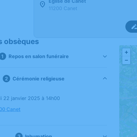
Église de Canet
11200 Canet
s obsèques
+
Repos en salon funéraire
−
Cérémonie religieuse
di 22 janvier 2025 à 14h00
200 Canet
Inhumation