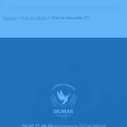
Accueil
>
Avis de décès
>
Port-la-Nouvelle (11)
04 68 27 49 49
permanence 7j/7 et 24h/24