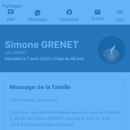
Partager
E-mail
SMS
WhatsApp
Facebook
Lien
Simone GRENET
née IVANES
décédée le 7 août 2025 à l'âge de 88 ans
Message de la famille
Chère famille, chers amis,
C’est avec une grande tristesse que nous vous annonçons
le décès de Simone GRENET survenu le jeudi 07 août
2025 à Montredon-des-Corbières.