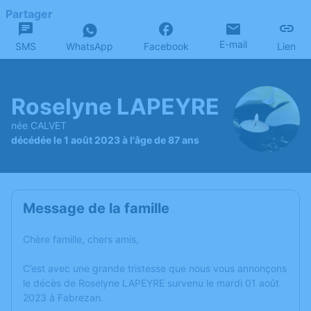
Partager
E-mail
SMS
WhatsApp
Facebook
Lien
Roselyne LAPEYRE
née CALVET
décédée le 1 août 2023 à l'âge de 87 ans
Message de la famille
Chère famille, chers amis,
C’est avec une grande tristesse que nous vous annonçons
le décès de Roselyne LAPEYRE survenu le mardi 01 août
2023 à Fabrezan.