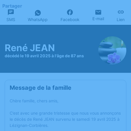
Partager
E-mail
SMS
WhatsApp
Facebook
Lien
René JEAN
décédé le 19 avril 2025 à l'âge de 87 ans
Message de la famille
Chère famille, chers amis,
C’est avec une grande tristesse que nous vous annonçons
le décès de René JEAN survenu le samedi 19 avril 2025 à
Lézignan-Corbières.