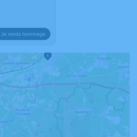
Je rends hommage
1