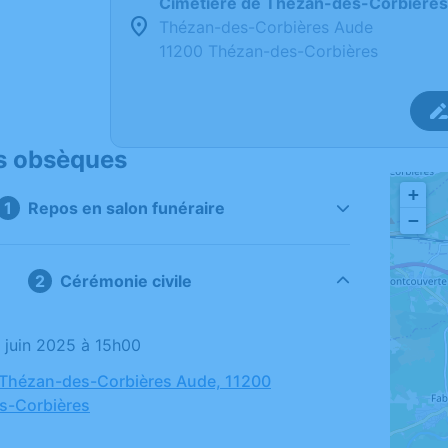
Cimetière de Thézan-des-Corbières
Thézan-des-Corbières Aude
11200 Thézan-des-Corbières
s obsèques
+
Repos en salon funéraire
−
Cérémonie civile
0 juin 2025 à 15h00
 Thézan-des-Corbières Aude, 11200
s-Corbières