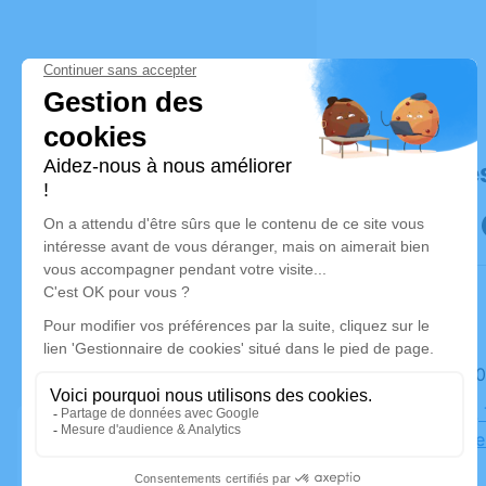
Déroulé de
Le lundi 3
Cimetière,
Thézan-de