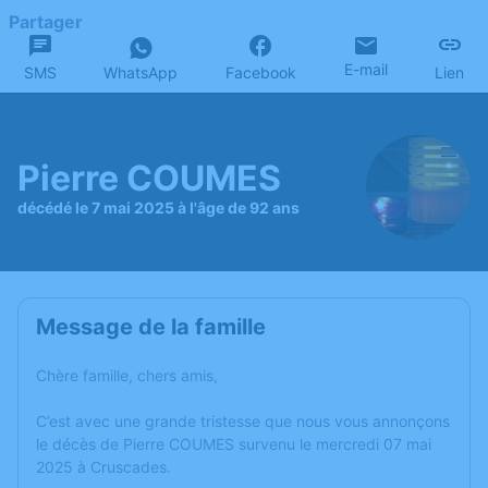
Partager
E-mail
SMS
WhatsApp
Facebook
Lien
Pierre COUMES
décédé le 7 mai 2025 à l'âge de 92 ans
Message de la famille
Chère famille, chers amis,
C’est avec une grande tristesse que nous vous annonçons
le décès de Pierre COUMES survenu le mercredi 07 mai
2025 à Cruscades.