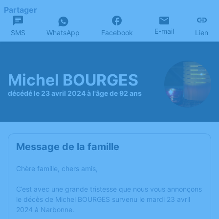
Partager
E-mail
SMS
WhatsApp
Facebook
Lien
Michel BOURGES
décédé le 23 avril 2024 à l'âge de 92 ans
Message de la famille
Chère famille, chers amis,
C’est avec une grande tristesse que nous vous annonçons
le décès de Michel BOURGES survenu le mardi 23 avril
2024 à Narbonne.