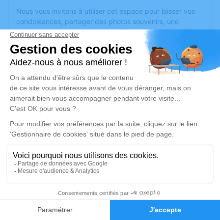
Nous vous invitons à utiliser cet espace pour laisser vos
condoléances, partager des photos souvenirs, une
anecdote ou exprimer vos pensées à travers des poèmes
ou des textes. Cet endroit est un lieu d'expression dédié à
honorer la mémoire de Michel BOURGES.
Je rends hommage
Cérémonie religieuse
samedi 27 avril 2024 à 10h00
Eglise Sainte Eulalie de Roubia
11200 Roubia
Je rends hommage
6
Déroulé des obsèques
Faire-part
Hommages