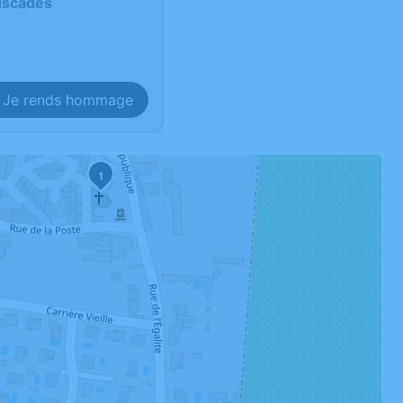
ruscades
Je rends hommage
1