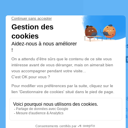
Déroulé de
Le mardi 1
Eglise Sain
Cruscades