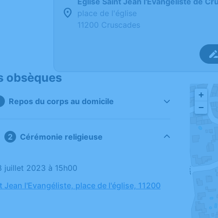
Eglise Saint Jean l'Evangéliste de C
place de l'église
11200 Cruscades
s obsèques
+
Repos du corps au domicile
−
Cérémonie religieuse
8 juillet 2023 à 15h00
t Jean l'Evangéliste, place de l'église, 11200