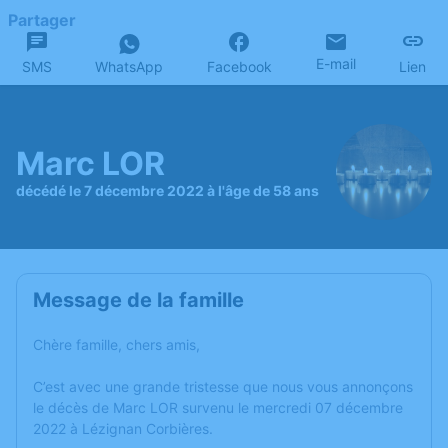
Partager
E-mail
SMS
WhatsApp
Facebook
Lien
Marc LOR
décédé le 7 décembre 2022 à l'âge de 58 ans
Message de la famille
Chère famille, chers amis,
C’est avec une grande tristesse que nous vous annonçons
le décès de Marc LOR survenu le mercredi 07 décembre
2022 à Lézignan Corbières.