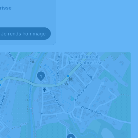
risse
Je rends hommage
1