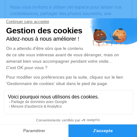
Nous vous invitons à utiliser cet espace pour laisser vos
condoléances, partager des photos souvenirs, une
anecdote ou exprimer vos pensées à travers des poèmes
ou des textes. Cet endroit est un lieu d'expression dédié à
honorer la mémoire de Josette MAILLARD.
Je rends hommage
Cérémonie religieuse
mardi 02 décembre 2025 à 15h30
Eglise de Lézignan-Corbières
11200 Lézignan-Corbières
Je rends hommage
2
Déroulé des obsèques
Faire-part
Hommages