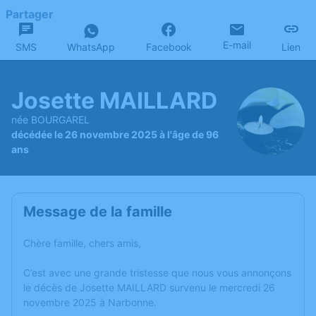
Partager
E-mail
SMS
WhatsApp
Facebook
Lien
Josette MAILLARD
née BOURGAREL
décédée le 26 novembre 2025 à l'âge de 96
ans
Message de la famille
Chère famille, chers amis,
C’est avec une grande tristesse que nous vous annonçons
le décès de Josette MAILLARD survenu le mercredi 26
novembre 2025 à Narbonne.