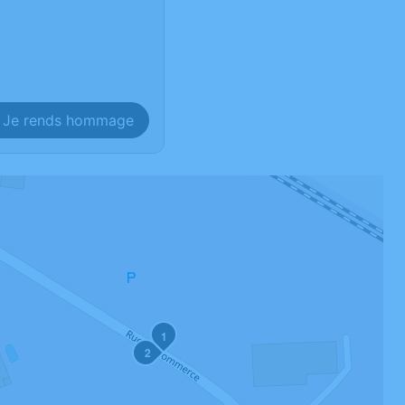
Je rends hommage
1
2