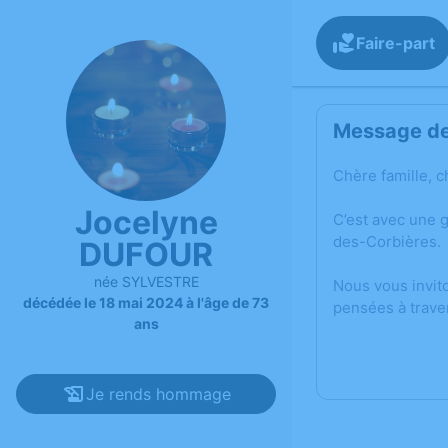
Faire-part
Message de 
Chère famille, c
Jocelyne
C’est avec une 
des-Corbières.
DUFOUR
née SYLVESTRE
Nous vous invit
décédée le 18 mai 2024 à l'âge de 73
pensées à trave
ans
Je rends hommage