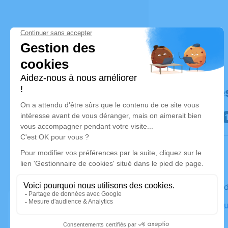
Déroulé de
Le mercre
Crématori
Trèbes