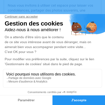
Nous vous invitons à utiliser cet espace pour laisser vos
condoléances, partager des photos souvenirs, une
anecdote ou exprimer vos pensées à travers des poèmes
ou des textes. Cet endroit est un lieu d'expression dédié à
honorer la mémoire de Jeanine GAREL.
Je rends hommage
Cérémonie religieuse
mercredi 15 novembre 2023 à 09h00
Église de Fabrezan
11200 Fabrezan
Je rends hommage
2
Déroulé des obsèques
Faire-part
Hommages