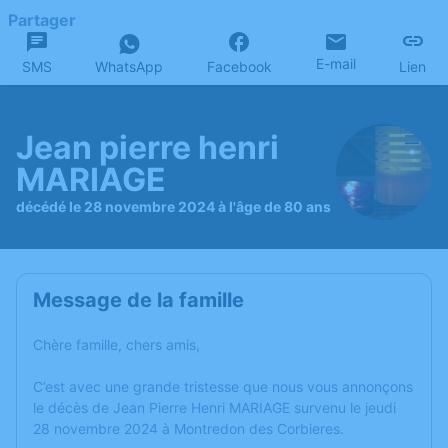
Partager
E-mail
SMS
WhatsApp
Facebook
Lien
Jean pierre henri
MARIAGE
décédé le 28 novembre 2024 à l'âge de 80 ans
Message de la famille
Chère famille, chers amis,
C’est avec une grande tristesse que nous vous annonçons
le décès de Jean Pierre Henri MARIAGE survenu le jeudi
28 novembre 2024 à Montredon des Corbieres.