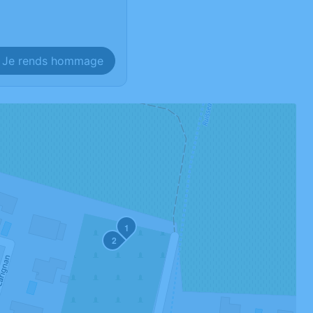
Je rends hommage
1
2