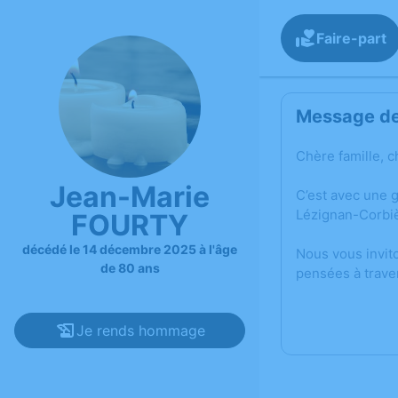
Faire-part
Message de 
Chère famille, c
Jean-Marie
C’est avec une 
Lézignan-Corbi
FOURTY
décédé le 14 décembre 2025 à l'âge
Nous vous invit
de 80 ans
pensées à trave
Je rends hommage