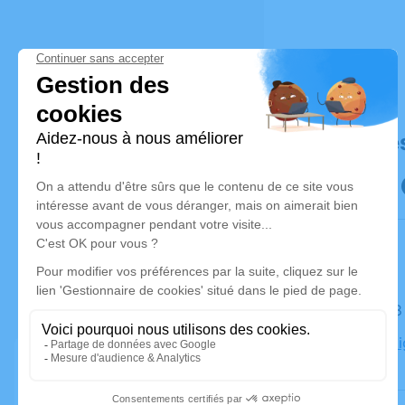
Déroulé de
Le jeudi 
Eglise Léz