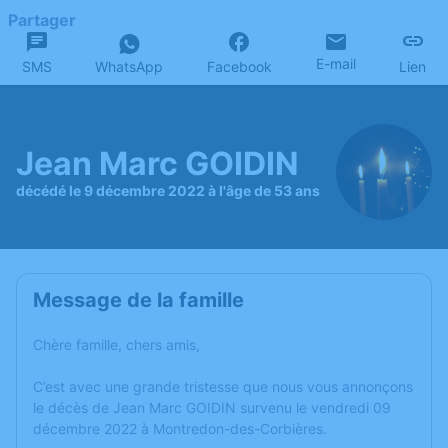
Partager
E-mail
SMS
WhatsApp
Facebook
Lien
Jean Marc GOIDIN
décédé le 9 décembre 2022 à l'âge de 53 ans
Message de la famille
Chère famille, chers amis,
C’est avec une grande tristesse que nous vous annonçons
le décès de Jean Marc GOIDIN survenu le vendredi 09
décembre 2022 à Montredon-des-Corbières.