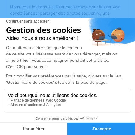
Nous vous invitons à utiliser cet espace pour laisser vos
condoléances, partager des photos souvenirs, une
anecdote ou exprimer vos pensées à travers des poèmes
ou des textes. Cet endroit est un lieu d'expression dédié à
honorer la mémoire de Jean ESTADAS.
Je rends hommage
Cérémonie religieuse
lundi 11 mars 2024 à 16h00
Eglise Sainte Eulalie de Roubia
11200 Roubia
Je rends hommage
1
Déroulé des obsèques
Faire-part
Hommages