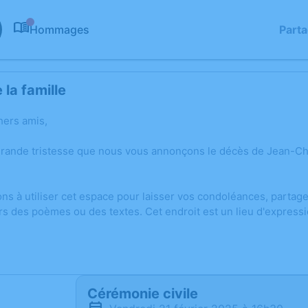
Hommages
Part
0
la famille
hers amis,
grande tristesse que nous vous annonçons le décès de Jean-Cha
ons à utiliser cet espace pour laisser vos condoléances, parta
rs des poèmes ou des textes. Cet endroit est un lieu d'express
Cérémonie civile