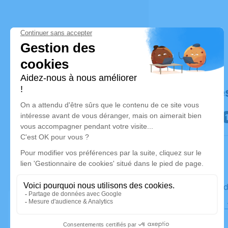
Déroulé de
Le vendre
Cimetière,