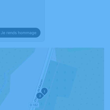
Je rends hommage
1
2