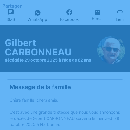
Partager
E-mail
SMS
WhatsApp
Facebook
Lien
Gilbert
CARBONNEAU
décédé le 29 octobre 2025 à l'âge de 82 ans
Message de la famille
Chère famille, chers amis,
C’est avec une grande tristesse que nous vous annonçons
le décès de Gilbert CARBONNEAU survenu le mercredi 29
octobre 2025 à Narbonne.