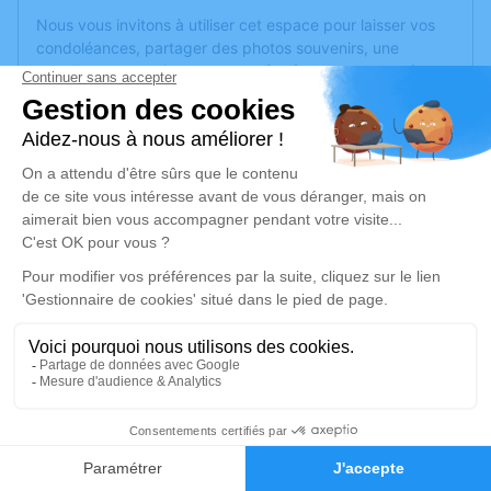
Nous vous invitons à utiliser cet espace pour laisser vos
condoléances, partager des photos souvenirs, une
anecdote ou exprimer vos pensées à travers des poèmes
ou des textes. Cet endroit est un lieu d'expression dédié à
honorer la mémoire de Ghislaine GRIMALT.
Je rends hommage
Cérémonie religieuse
mardi 30 décembre 2025 à 16h00
Eglise Sainte Eulalie de Roubia
11200 Roubia
Je rends hommage
1
Déroulé des obsèques
Faire-part
Hommages