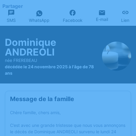
Partager
E-mail
SMS
WhatsApp
Facebook
Lien
Dominique
ANDREOLI
née FREREBEAU
décédée le 24 novembre 2025 à l'âge de 78
ans
Message de la famille
Chère famille, chers amis,
C’est avec une grande tristesse que nous vous annonçons
le décès de Dominique ANDREOLI survenu le lundi 24