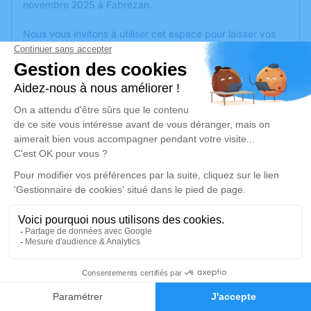
novembre 2025 à Fabrezan.
Nous vous invitons à utiliser cet espace pour laisser vos
condoléances, partager des photos souvenirs, une
anecdote ou exprimer vos pensées à travers des poèmes
ou des textes. Cet endroit est un lieu d'expression dédié à
honorer la mémoire de Dominique ANDREOLI.
Je rends hommage
Cérémonie civile
vendredi 28 novembre 2025 à 11h00
Cimetière de Villerouge la Crémade
Avenue des corbières
11200 Villerouge la Crémade
4
Je rends hommage
Faire-part
Hommages