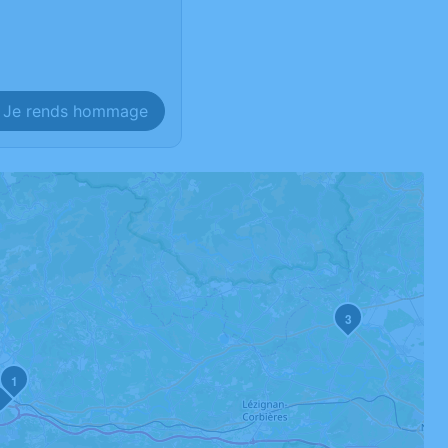
Je rends hommage
3
1
2