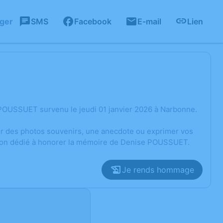
ager
SMS
Facebook
E-mail
Lien
POUSSUET survenu le jeudi 01 janvier 2026 à Narbonne.
ger des photos souvenirs, une anecdote ou exprimer vos
ssion dédié à honorer la mémoire de Denise POUSSUET.
Je rends hommage