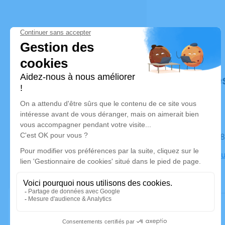
Déroulé de
Le jeudi 0
Crématori
Trèbes