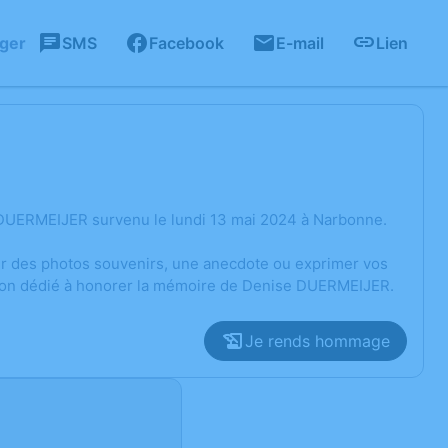
ager
SMS
Facebook
E-mail
Lien
 DUERMEIJER survenu le lundi 13 mai 2024 à Narbonne.
ger des photos souvenirs, une anecdote ou exprimer vos
ssion dédié à honorer la mémoire de Denise DUERMEIJER.
Je rends hommage