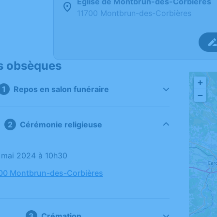
Église de Montbrun-des-Corbières
11700 Montbrun-des-Corbières
s obsèques
+
Repos en salon funéraire
−
Cérémonie religieuse
16 mai 2024 à 10h30
700 Montbrun-des-Corbières
Crémation