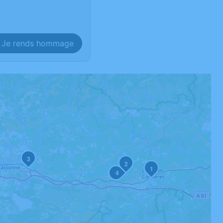
Je rends hommage
3
2
1
4