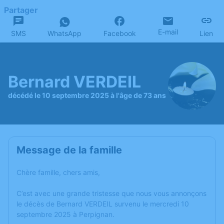
Partager
E-mail
SMS
WhatsApp
Facebook
Lien
Bernard VERDEIL
décédé le 10 septembre 2025 à l'âge de 73 ans
Message de la famille
Chère famille, chers amis,
C’est avec une grande tristesse que nous vous annonçons
le décès de Bernard VERDEIL survenu le mercredi 10
septembre 2025 à Perpignan.