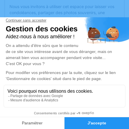
Nous vous invitons à utiliser cet espace pour laisser vos
condoléances, partager des photos souvenirs, une
anecdote ou exprimer vos pensées à travers des poèmes
ou des textes. Cet endroit est un lieu d'expression dédié à
honorer la mémoire de Bernard VERDEIL.
Je rends hommage
Cérémonie religieuse
samedi 13 septembre 2025 à 10h00
Église de Montbrun-des-Corbières
11700 Montbrun-des-Corbières
Je rends hommage
1
Déroulé des obsèques
Faire-part
Hommages