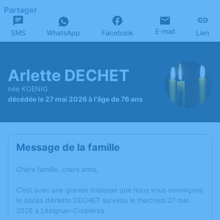
Partager
E-mail
SMS
WhatsApp
Facebook
Lien
Arlette DECHET
née KOENIG
décédée le 27 mai 2026 à l'âge de 76 ans
Message de la famille
Chère famille, chers amis,
C’est avec une grande tristesse que nous vous annonçons
le décès d’Arlette DECHET survenu le mercredi 27 mai
2026 à Lézignan-Corbières.