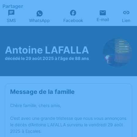
Partager
E-mail
SMS
WhatsApp
Facebook
Lien
Antoine LAFALLA
décédé le 29 août 2025 à l'âge de 88 ans
Message de la famille
Chère famille, chers amis,
C’est avec une grande tristesse que nous vous annonçons
le décès d’Antoine LAFALLA survenu le vendredi 29 août
2025 à Escales.